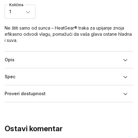
Količina
1
Ne štiti samo od sunca – HeatGear® traka za upijanje znoja
efikasno odvodi vlagu, pomažući da vaša glava ostane hladna
i suva.
Opis
Spec
Proveri dostupnost
Ostavi komentar