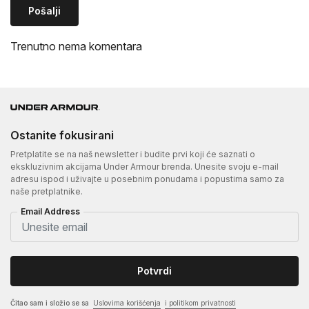
Pošalji
Trenutno nema komentara
Ostanite fokusirani
Pretplatite se na naš newsletter i budite prvi koji će saznati o
ekskluzivnim akcijama Under Armour brenda. Unesite svoju e-mail
adresu ispod i uživajte u posebnim ponudama i popustima samo za
naše pretplatnike.
Email Address
Potvrdi
Čitao sam i složio se sa
Uslovima korišćenja
i politikom privatnosti