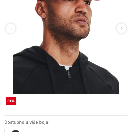
31
%
Dostupno u više boja: