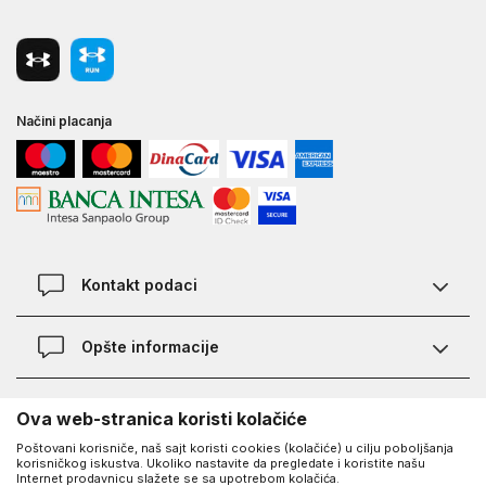
Načini placanja
Kontakt podaci
Chat
Opšte informacije
Kontakt
Provera statusa pošiljke
Lokacije
O Under Armour-u
Ova web-stranica koristi kolačiće
Najčešća pitanja
Poštovani korisniče, naš sajt koristi cookies (kolačiće) u cilju poboljšanja
O nama - priča o UA
Kako kupiti
korisničkog iskustva. Ukoliko nastavite da pregledate i koristite našu
UA Social
Internet prodavnicu slažete se sa upotrebom kolačića.