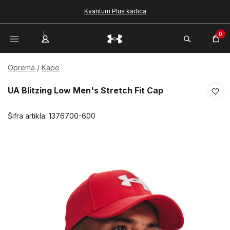
Kvantum Plus kartica
0
Oprema
Kape
UA Blitzing Low Men's Stretch Fit Cap
Šifra artikla:
1376700-600