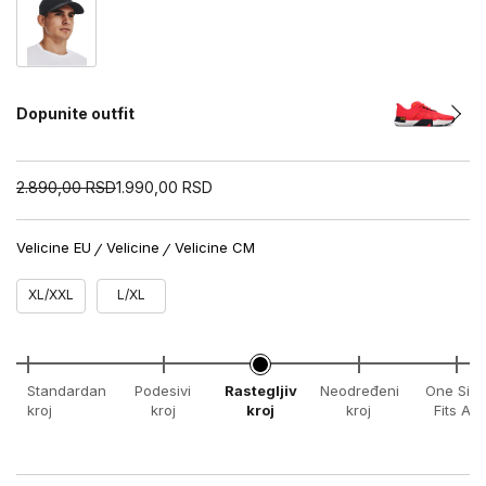
Dopunite outfit
2.890,00
RSD
1.990,00
RSD
Velicine EU
Velicine
Velicine CM
XL/XXL
L/XL
Standardan
Podesivi
Rastegljiv
Neodređeni
One Size
kroj
kroj
kroj
kroj
Fits All