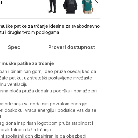
it
muške patike za trčanje idealne za svakodnevno
ltu i drugim tvrdim podlogama
Spec
Proveri dostupnost
 muške patike za trčanje
ban i dinamičan gornji deo pruža osećaj kao da
ate patiku, uz strateški postavljene mrežaste
nu ventilaciju
tisna ploča pruža dodatnu podršku i pomaže pri
ortizacija sa dodatnim povratom energije
ri doskoku, vraća energiju i podstiče vas da se
d
eg đona inspirisan logotipom pruža stabilnost i
orak tokom dužih trčanja
eni spoljašnji đon dizajniran je da obezbedi