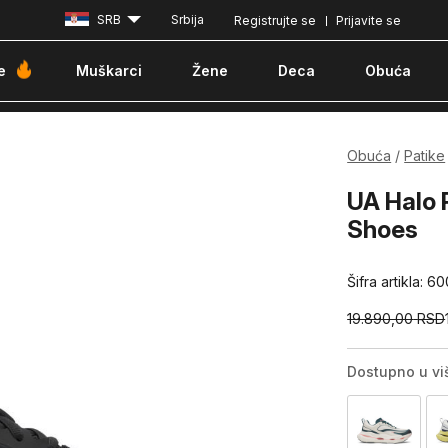
SRB
Srbija
Registrujte se
Prijavite se
Besplatna dostava za porudžbine iznad 6000 dinara
Pla
e
Muškarci
Žene
Deca
Obuća
Obuća
Patike
UA Halo 
Shoes
Šifra artikla:
60
19.890,00
RSD
Dostupno u vi