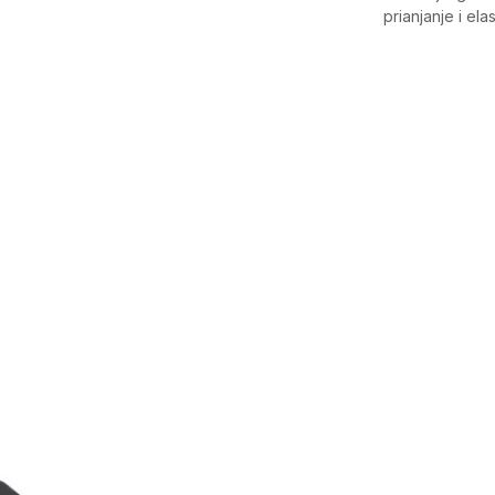
prianjanje i el
Karakteristika
Kategorija
Pol
Kroj
Brend
CO