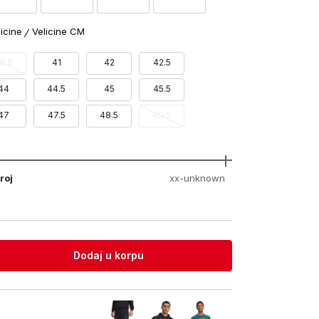
licine
Velicine CM
0.5
41
42
42.5
44
44.5
45
45.5
47
47.5
48.5
49.5
roj
xx-unknown
Dodaj u korpu