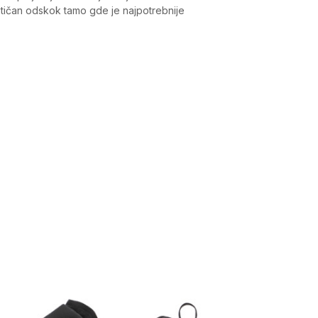
astičan odskok tamo gde je najpotrebnije
Vrednost
Patike
Muškarci
Sneakers, Standardan kroj
Under Armour
-