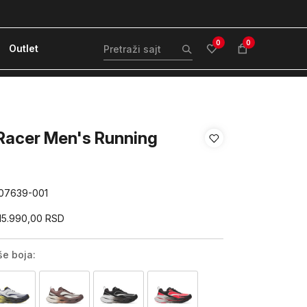
ćanje karticom ili pouzećem
Kvantum Plus 
0
0
Outlet
Racer Men's Running
07639-001
15.990,00
RSD
še boja: