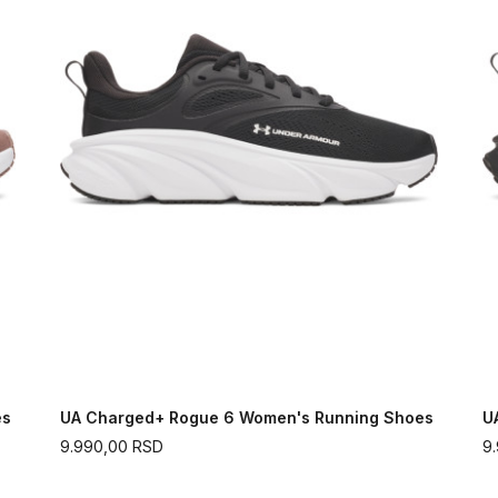
es
UA Charged+ Rogue 6 Women's Running Shoes
U
9.990,00
RSD
9