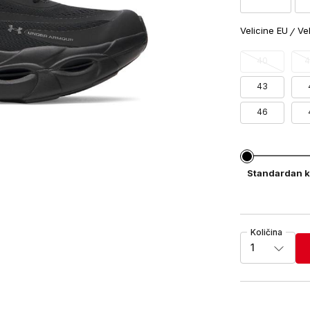
Velicine EU
Ve
40
4
43
46
Standardan k
Količina
1