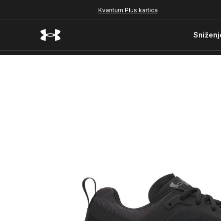
Kvantum Plus kartica
Sniženj