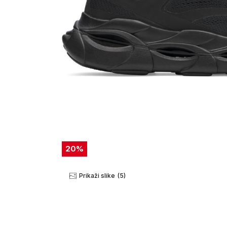
20
%
Prikaži slike
(5)