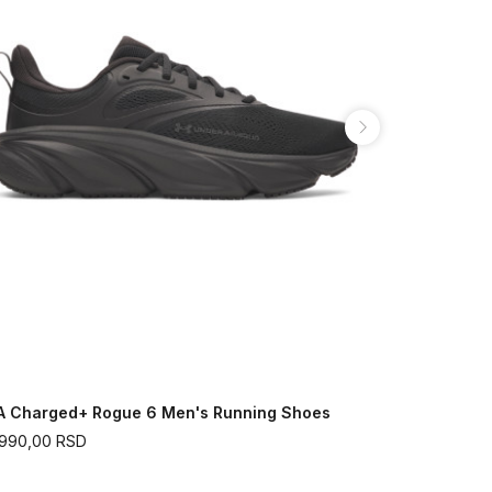
A Charged+ Rogue 6 Men's Running Shoes
UA Apparit
.990,00
RSD
15.190,00
R