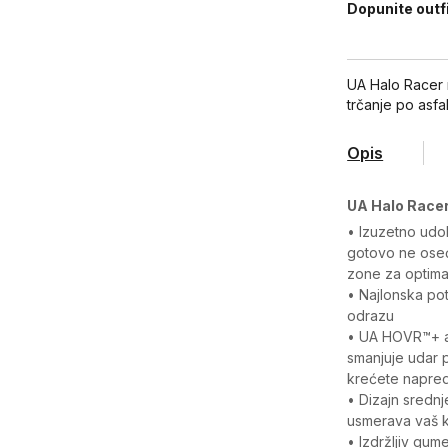
Dopunite outf
UA Halo Racer 
trčanje po asfa
Opis
UA Halo Racer
• Izuzetno udo
gotovo ne oseć
zone za optimal
• Najlonska po
odrazu
• UA HOVR™+ am
smanjuje udar p
krećete napre
• Dizajn srednj
usmerava vaš k
• Izdržljiv gum