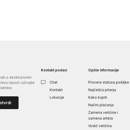
Kontakt podaci
Opšte informacije
znati o ekskluzivnim
Chat
Provera statusa pošiljke
esu ispod i uživajte
atnike.
Kontakt
Najčešća pitanja
Lokacije
Kako kupiti
otvrdi
Načini plaćanja
Zamena veličine i
zamena artikla
i
Vodič veličina