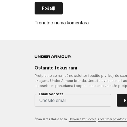
Pošalji
Trenutno nema komentara
Ostanite fokusirani
Pretplatite se na naš newsletter i budite prvi koji će sa
akcijama Under Armour brenda. Unesite svoju e-mail adr
u posebnim ponudama i popustima samo za naše pretpl
Email Address
P
Čitao sam i složio se sa
Uslovima korišćenja
i politikom privatnost