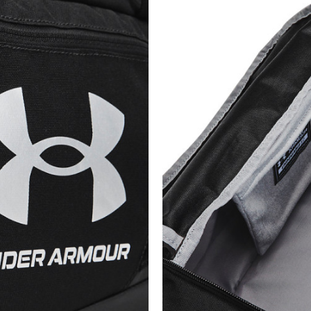
Kategorija
Pol
Kroj
Brend
CO