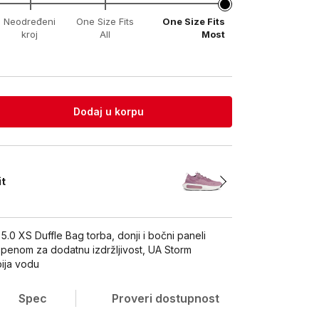
Neodređeni
One Size Fits
One Size Fits
kroj
All
Most
Dodaj u korpu
it
.0 XS Duffle Bag torba, donji i bočni paneli
 penom za dodatnu izdržljivost, UA Storm
bija vodu
Spec
Proveri dostupnost