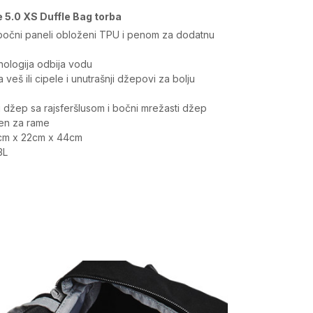
 5.0 XS Duffle Bag torba
i bočni paneli obloženi TPU i penom za dodatnu
nologija odbija vodu
 veš ili cipele i unutrašnji džepovi za bolju
i džep sa rajsferšlusom i bočni mrežasti džep
en za rame
2cm x 22cm x 44cm
3L
Vrednost
Naziv
UA UNDENIABLE 5.0 DUFFLE XS
Sezona
Boja
SS23
Black / Black / Metallic Silver
Sastav