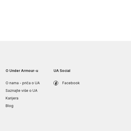
O Under Armour-u
UA Social
O nama - priča o UA
Facebook
Saznajte više o UA
Karijera
Blog