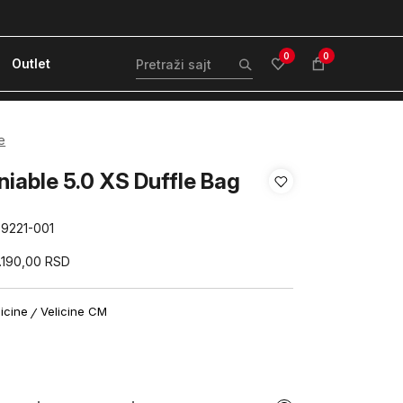
ćanje karticom ili pouzećem
Kvantum Plus 
0
0
Outlet
e
iable 5.0 XS Duffle Bag
69221-001
.190,00
RSD
licine
Velicine CM