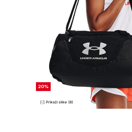
20
%
Prikaži slike
(8)