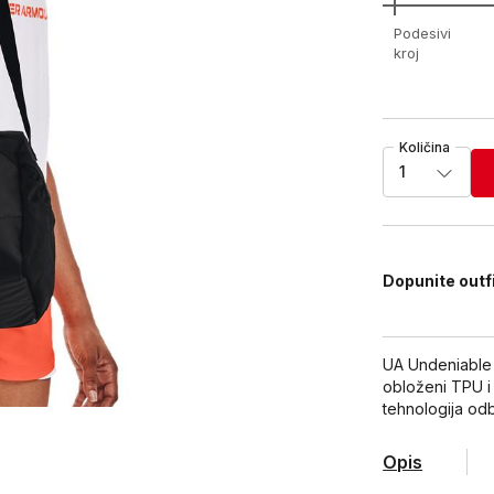
Podesivi
kroj
Količina
1
Dopunite outf
UA Undeniable 5
obloženi TPU i
tehnologija od
Opis