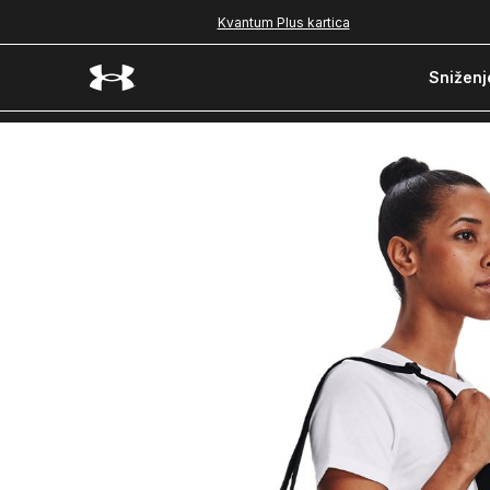
Kvantum Plus kartica
Sniženj