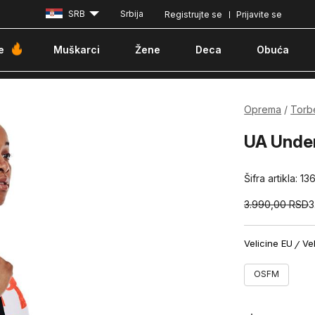
SRB
Srbija
Registrujte se
Prijavite se
Besplatna dostava za porudžbine iznad 6000 dinara
Pla
e
Muškarci
Žene
Deca
Obuća
Oprema
Torb
UA Unden
Šifra artikla:
13
3.990,00
RSD
3
Velicine EU
Ve
OSFM