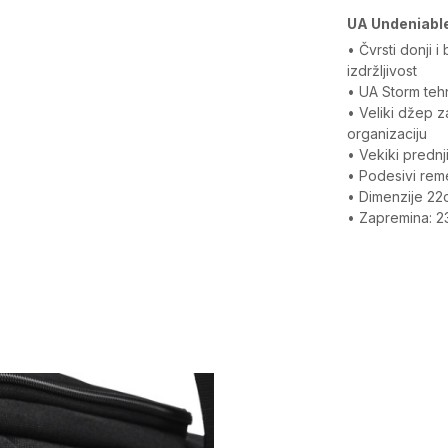
UA Undeniable
• Čvrsti donji 
izdržljivost
• UA Storm teh
• Veliki džep za
organizaciju
• Vekiki prednj
• Podesivi rem
• Dimenzije 2
• Zapremina: 2
Karakteristika
Sastav