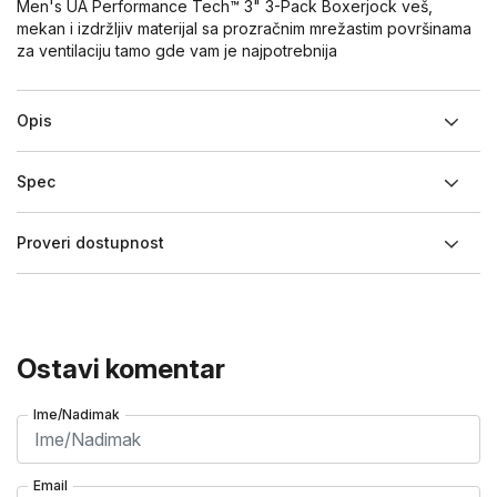
Men's UA Performance Tech™ 3" 3-Pack Boxerjock veš,
mekan i izdržljiv materijal sa prozračnim mrežastim površinama
za ventilaciju tamo gde vam je najpotrebnija
Opis
Spec
Proveri dostupnost
Ostavi komentar
Ime/Nadimak
Email