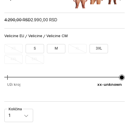
4.290,00
RSD
2.990,00
RSD
Velicine EU
Velicine
Velicine CM
XS
S
M
XL
3XL
4XL
5XL
Uži kroj
xx-unknown
Količina
1