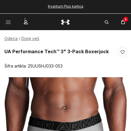
Kvantum Plus kartica
0
Odeća
Donji veš
UA Performance Tech™ 3" 3-Pack Boxerjock
Šifra artikla:
25UUSHJ033-053