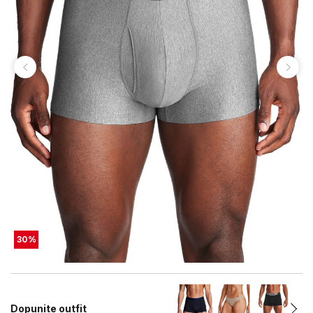
30
%
Dopunite outfit