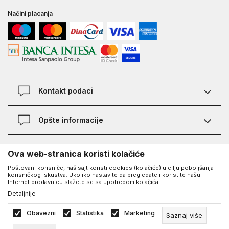
Načini placanja
Kontakt podaci
Chat
Opšte informacije
Kontakt
Provera statusa pošiljke
Lokacije
O Under Armour-u
Ova web-stranica koristi kolačiće
Najčešća pitanja
Poštovani korisniče, naš sajt koristi cookies (kolačiće) u cilju poboljšanja
O nama - priča o UA
Kako kupiti
korisničkog iskustva. Ukoliko nastavite da pregledate i koristite našu
UA Social
Internet prodavnicu slažete se sa upotrebom kolačića.
Saznajte više o UA
Načini plaćanja
Detaljnije
Facebook
Karijera
Zamena veličine i zamena artikla
©2026
www.underarmour.rs
, Izrada
NB SOFT
. Sva prava zadržana.
Obavezni
Statistika
Marketing
Saznaj više
Blog
Vodič veličina
Politika privatnosti
Uslovi korišćenja