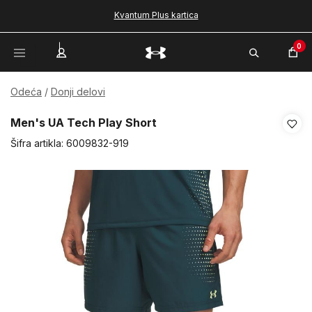
Kvantum Plus kartica
0
Odeća
Donji delovi
Men's UA Tech Play Short
Šifra artikla:
6009832-919