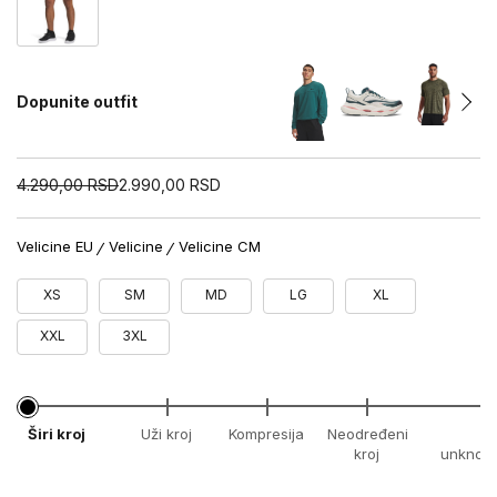
Dopunite outfit
4.290,00
RSD
2.990,00
RSD
Velicine EU
Velicine
Velicine CM
XS
SM
MD
LG
XL
XXL
3XL
Širi kroj
Uži kroj
Kompresija
Neodređeni
x
kroj
unknow