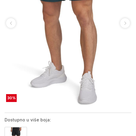
30
%
Dostupno u više boja: