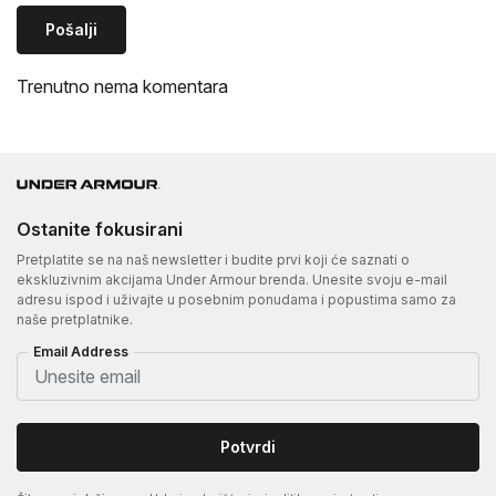
Pošalji
Trenutno nema komentara
Ostanite fokusirani
Pretplatite se na naš newsletter i budite prvi koji će saznati o
ekskluzivnim akcijama Under Armour brenda. Unesite svoju e-mail
adresu ispod i uživajte u posebnim ponudama i popustima samo za
naše pretplatnike.
Email Address
Potvrdi