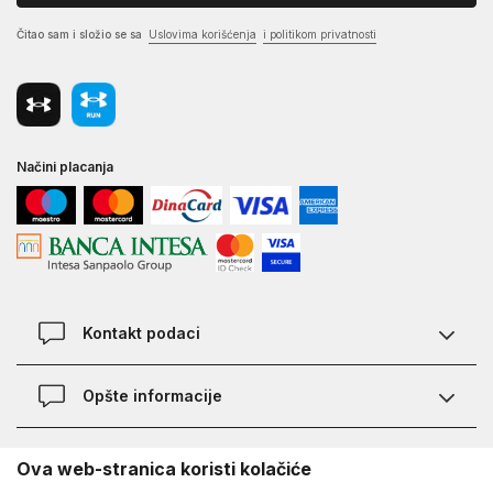
Čitao sam i složio se sa
Uslovima korišćenja
i politikom privatnosti
Načini placanja
Kontakt podaci
Chat
Opšte informacije
Kontakt
Provera statusa pošiljke
Lokacije
O Under Armour-u
Ova web-stranica koristi kolačiće
Najčešća pitanja