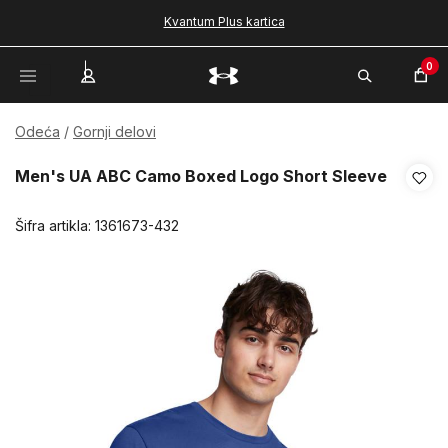
Kvantum Plus kartica
0
Odeća
Gornji delovi
Men's UA ABC Camo Boxed Logo Short Sleeve
Šifra artikla:
1361673-432