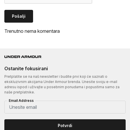
Pošalji
Trenutno nema komentara
Ostanite fokusirani
Pretplatite se na naš newsletter i budite prvi koji će saznati o
ekskluzivnim akcijama Under Armour brenda. Unesite svoju e-mail
adresu ispod i uživajte u posebnim ponudama i popustima samo za
naše pretplatnike.
Email Address
Potvrdi