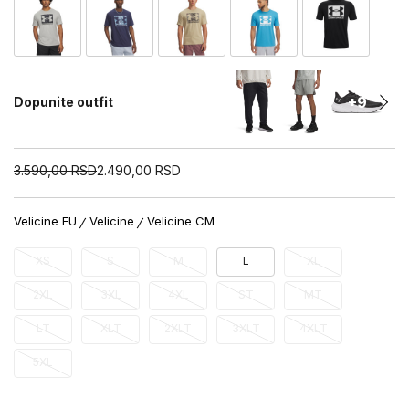
+9
Dopunite outfit
3.590,00
RSD
2.490,00
RSD
Velicine EU
Velicine
Velicine CM
XS
S
M
L
XL
2XL
3XL
4XL
ST
MT
LT
XLT
2XLT
3XLT
4XLT
5XL