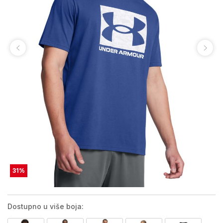
31
%
Dostupno u više boja: