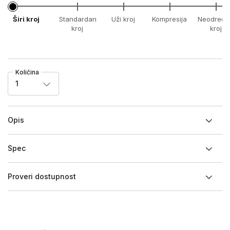
Širi kroj
Standardan
Uži kroj
Kompresija
Neodređe
kroj
kroj
Količina
1
Opis
Spec
Proveri dostupnost