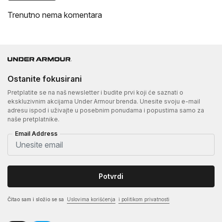
Trenutno nema komentara
Ostanite fokusirani
Pretplatite se na naš newsletter i budite prvi koji će saznati o
ekskluzivnim akcijama Under Armour brenda. Unesite svoju e-mail
adresu ispod i uživajte u posebnim ponudama i popustima samo za
naše pretplatnike.
Email Address
Potvrdi
Čitao sam i složio se sa
Uslovima korišćenja
i politikom privatnosti