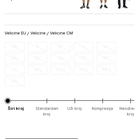
Velicine EU
Velicine
Velicine CM
XS
S
M
L
XL
2XL
3XL
4XL
ST
MT
LT
XLT
2XLT
3XLT
4XLT
5XL
Širi kroj
Standardan
Uži kroj
Kompresija
Neodređe
kroj
kroj