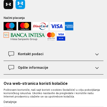
Načini placanja
Kontakt podaci
Chat
Opšte informacije
Kontakt
Provera statusa pošiljke
Lokacije
O Under Armour-u
Ova web-stranica koristi kolačiće
Najčešća pitanja
Poštovani korisniče, naš sajt koristi cookies (kolačiće) u cilju poboljšanja
O nama - priča o UA
Kako kupiti
korisničkog iskustva. Ukoliko nastavite da pregledate i koristite našu
UA Social
Internet prodavnicu slažete se sa upotrebom kolačića.
Saznajte više o UA
Načini plaćanja
Detaljnije
Facebook
Karijera