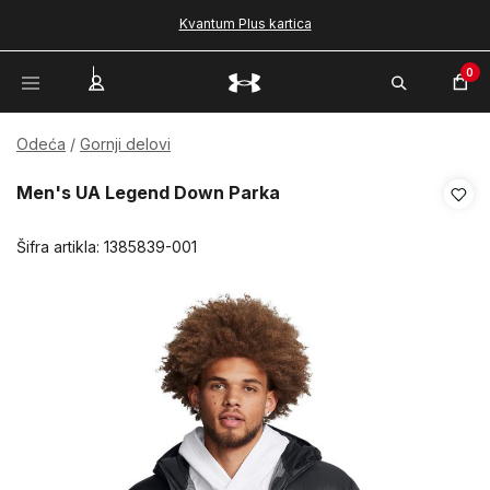
Kvantum Plus kartica
0
Odeća
Gornji delovi
Men's UA Legend Down Parka
Šifra artikla:
1385839-001